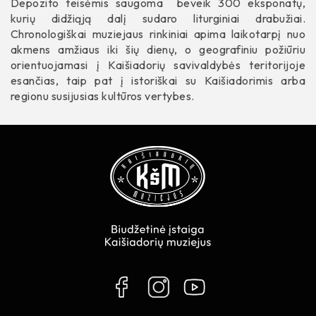
Depozito teisėmis saugoma beveik 300 eksponatų,
Projektai
Knygos
Projektai
kurių didžiąją dalį sudaro liturginiai drabužiai.
Tyrinėjimai
Kiti leidiniai
Chronologiškai muziejaus rinkiniai apima laikotarpį nuo
Tyrinėjimai
akmens amžiaus iki šių dienų, o geografiniu požiūriu
Archeologija
orientuojamasi į Kaišiadorių savivaldybės teritorijoje
Etnografija
esančias, taip pat į istoriškai su Kaišiadorimis arba
Vadovas
regionu susijusias kultūros vertybes.
Istorija
Įstaigos struktūra
Darbuotojų kontaktai
Kaip mus rasti