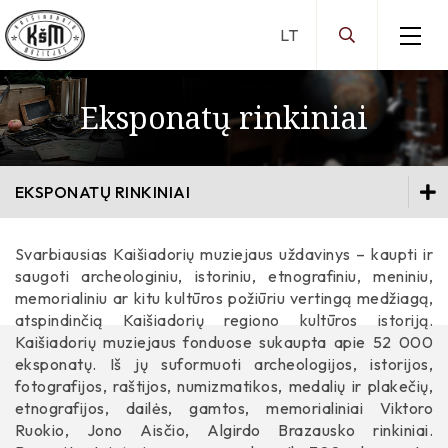
Eksponatų rinkiniai
Darbo laikas
Ekspozicijos
Edukacija
Brazauskų namų ekspozicija
EKSPONATŲ RINKINIAI
Virtualios parodos
Jono Aisčio ekspozicija
Edukacija Brazauskų namuose
Eksponatų rinkiniai
Edukacija Jono Aisčio ekspozicijoje
Virtualios parodos
Svarbiausias Kaišiadorių muziejaus uždavinys – kaupti ir
Eksponatų rinkiniai
saugoti archeologiniu, istoriniu, etnografiniu, meniniu,
Kilnojamosios parodos
Archeologiniai
Archeologiniai
memorialiniu ar kitu kultūros požiūriu vertingą medžiagą,
Kilnojamųjų parodų sąrašas
atspindinčią Kaišiadorių regiono kultūros istoriją.
Dailės
Dailės
Kaišiadorių muziejaus fonduose sukaupta apie 52 000
Etnografiniai
Etnografiniai
eksponatų. Iš jų suformuoti archeologijos, istorijos,
fotografijos, raštijos, numizmatikos, medalių ir plakečių,
Istoriniai
Istoriniai
etnografijos, dailės, gamtos, memorialiniai Viktoro
Leidyba
Ruokio, Jono Aisčio, Algirdo Brazausko rinkiniai.
Leidyba