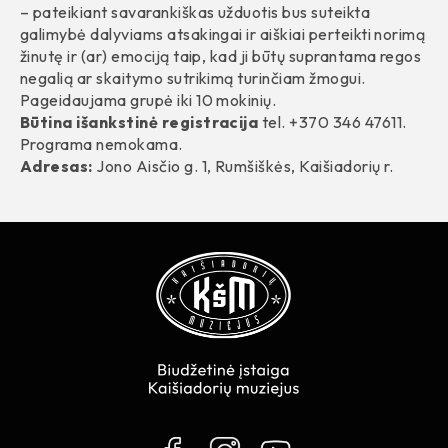
– pateikiant savarankiškas užduotis bus suteikta
galimybė dalyviams atsakingai ir aiškiai perteikti norimą
žinutę ir (ar) emociją taip, kad ji būtų suprantama regos
negalią ar skaitymo sutrikimą turinčiam žmogui.
Pageidaujama grupė iki 10 mokinių.
Būtina išankstinė registracija
tel. +370 346 47611.
Programa nemokama.
Adresas:
Jono Aisčio g. 1, Rumšiškės, Kaišiadorių r.