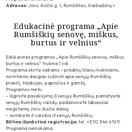
Adresas:
Jono Aisčio g. 1, Rumšiškės, Kaišiadorių r.
Edukacinė programa „Apie
Rumšiškių senovę, miškus,
burtus ir velnius“
Edukacinės programos „Apie Rumšiškių senovę, miškus,
burtus ir velnius“ trukmė 1 val.
Programa skirta vaikams – pradinių klasių mokiniams,
norintiems daugiau sužinoti apie senųjų Rumšiškių
praeitį, tradicijas, papročius ir gamtą.
Programos metu:
– išgirsite pasakojimą iš senųjų Rumšiškių, pamatysite
senųjų Rumšiškių vaizdų, padainuosite labiausiai
mėgstamą Jono Aisčio dainą;
– surinksite 6 vaizdus iš senųjų Rumšiškių.
Būtina išankstinė registracija:
tel. +370 346 47611.
Programa nemokama.