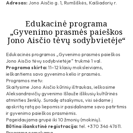
Adresas:
Jono Aisčio g. 1, Rumšiškės, Kaišiadorių r.
Edukacinė programa
„Gyvenimo prasmės paieškos
Jono Aisčio tėvų sodybvietėje“
Edukacinės programos „Gyvenimo prasmės paieškos
Jono Aisčio tėvų sodybvietėje“ trukmė 1 val.
Programa skirta:
11–12 klasių moksleiviams,
ieškantiems savo gyvenimo kelio ir prasmės.
Programos metu:
Skaitysime Jono Aisčio kūrinių ištraukas, ieškosime
Aleksandravičių gyvenimo Išlauže išlikusių kultūrinės
atminties ženklų. Suradę atsakymus, visi sėdame į
apskritą ratą po liepomis ir pasidaliname savo patirtimis
ir gyvenimo paieškos prasmėmis.
Pageidaujama grupė iki 10 žmonių (mokinių).
Būtina išankstinė registracija:
tel. +370 346 47611.
Programa nemokama.