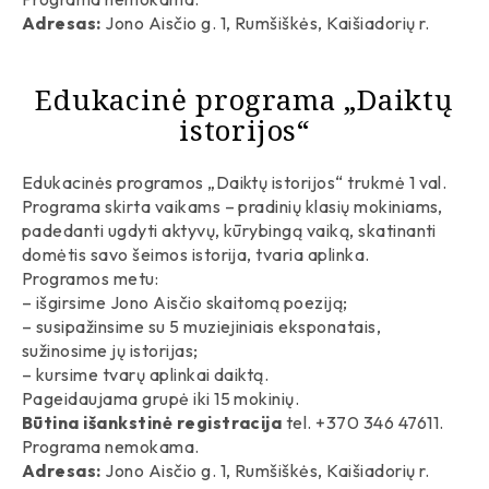
Adresas:
Jono Aisčio g. 1, Rumšiškės, Kaišiadorių r.
Edukacinė programa „Daiktų
istorijos“
Edukacinės programos „Daiktų istorijos“ trukmė 1 val.
Programa skirta vaikams – pradinių klasių mokiniams,
padedanti ugdyti aktyvų, kūrybingą vaiką, skatinanti
domėtis savo šeimos istorija, tvaria aplinka.
Programos metu:
– išgirsime Jono Aisčio skaitomą poeziją;
– susipažinsime su 5 muziejiniais eksponatais,
sužinosime jų istorijas;
– kursime tvarų aplinkai daiktą.
Pageidaujama grupė iki 15 mokinių.
Būtina išankstinė registracija
tel. +370 346 47611.
Programa nemokama.
Adresas:
Jono Aisčio g. 1, Rumšiškės, Kaišiadorių r.