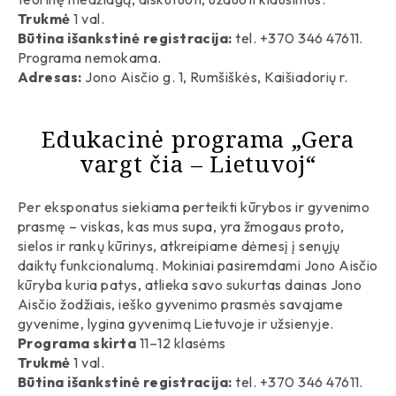
Eksponatų rinkiniai
Trukmė
1 val.
Būtina išankstinė registracija:
tel. +370 346 47611.
Leidyba
Archeologiniai
Vadovas
Programa nemokama.
Projektai
Dailės
Knygos
Adresas:
Jono Aisčio g. 1, Rumšiškės, Kaišiadorių r.
Įstaigos struktūra
Tyrinėjimai
Etnografiniai
Kiti leidiniai
Darbuotojų kontaktai
Istoriniai
Archeologija
Edukacinė programa „Gera
Kaip mus rasti
vargt čia – Lietuvoj“
Etnografija
Istorija
Per eksponatus siekiama perteikti kūrybos ir gyvenimo
prasmę – viskas, kas mus supa, yra žmogaus proto,
sielos ir rankų kūrinys, atkreipiame dėmesį į senųjų
daiktų funkcionalumą. Mokiniai pasiremdami Jono Aisčio
kūryba kuria patys, atlieka savo sukurtas dainas Jono
Aisčio žodžiais, ieško gyvenimo prasmės savajame
gyvenime, lygina gyvenimą Lietuvoje ir užsienyje.
Programa skirta
11–12 klasėms
Trukmė
1 val.
Būtina išankstinė registracija:
tel. +370 346 47611.