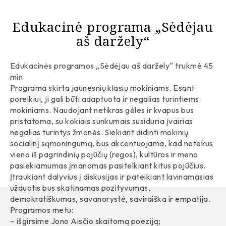
Edukacinė programa „Sėdėjau
aš daržely“
Edukacinės programos „Sėdėjau aš daržely“ trukmė 45
min.
Programa skirta jaunesnių klasių mokiniams. Esant
poreikiui, ji gali būti adaptuota ir negalias turintiems
mokiniams. Naudojant netikras gėles ir kvapus bus
pristatoma, su kokiais sunkumais susiduria įvairias
negalias turintys žmonės. Siekiant didinti mokinių
socialinį sąmoningumą, bus akcentuojama, kad netekus
vieno iš pagrindinių pojūčių (regos), kultūros ir meno
pasiekiamumas įmanomas pasitelkiant kitus pojūčius.
Įtraukiant dalyvius į diskusijas ir pateikiant lavinamasias
užduotis bus skatinamas pozityvumas,
demokratiškumas, savanorystė, saviraiška ir empatija.
Programos metu:
– išgirsime Jono Aisčio skaitomą poeziją;