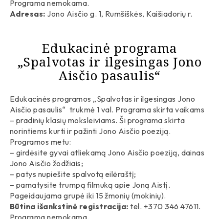
Programa nemokama.
Adresas:
Jono Aisčio g. 1, Rumšiškės, Kaišiadorių r.
Edukacinė programa
„Spalvotas ir ilgesingas Jono
Aisčio pasaulis“
Edukacinės programos „Spalvotas ir ilgesingas Jono
Aisčio pasaulis“ trukmė 1 val. Programa skirta vaikams
– pradinių klasių moksleiviams. Ši programa skirta
norintiems kurti ir pažinti Jono Aisčio poeziją.
Programos metu:
– girdėsite gyvai atliekamą Jono Aisčio poeziją, dainas
Jono Aisčio žodžiais;
– patys nupiešite spalvotą eilėraštį;
– pamatysite trumpą filmuką apie Joną Aistį.
Pageidaujama grupė iki 15 žmonių (mokinių).
Būtina išankstinė registracija:
tel. +370 346 47611.
Programa nemokama.