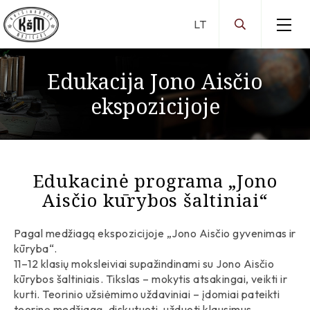
Edukacija Jono Aisčio
Darbo laikas
ekspozicijoje
Ekspozicijos
Edukacija
Brazauskų namų ekspozicija
Jono Aisčio ekspozicija
Edukacija Brazauskų namuose
Edukacija Jono Aisčio ekspozicijoje
Edukacinė programa „Jono
Aisčio kūrybos šaltiniai“
Virtualios parodos
Virtualios parodos
Pagal medžiagą ekspozicijoje „Jono Aisčio gyvenimas ir
Kilnojamosios parodos
kūryba“.
11–12 klasių moksleiviai supažindinami su Jono Aisčio
Kilnojamųjų parodų sąrašas
kūrybos šaltiniais. Tikslas – mokytis atsakingai, veikti ir
kurti. Teorinio užsiėmimo uždaviniai – įdomiai pateikti
teorinę medžiagą, diskutuoti, užduoti klausimus.