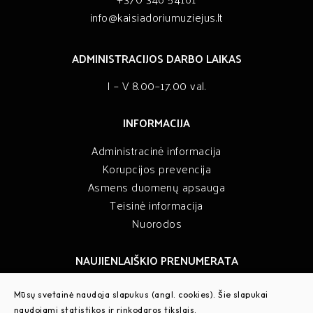
info@kaisiadoriumuziejus.lt
ADMINISTRACIJOS DARBO LAIKAS
I – V 8.00–17.00 val.
INFORMACIJA
Administracinė informacija
Korupcijos prevencija
Asmens duomenų apsauga
Teisinė informacija
Nuorodos
NAUJIENLAIŠKIO PRENUMERATA
Sužinokite muziejaus naujienas pirmieji
Mūsų svetainė naudoja slapukus (angl. cookies). Šie slapukai
naudojami statistikos ir rinkodaros tikslais.