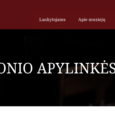
Lankytojams
Apie muziejų
ONIO APYLINKĖS“