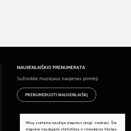
NAUJIENLAIŠKIO PRENUMERATA
Sužinokite muziejaus naujienas pirmieji
PRENUMERUOTI NAUJIENLAIŠKĮ
Mūsų svetainė naudoja slapukus (angl. cookies). Šie
slapukai naudojami statistikos ir rinkodaros tikslais.