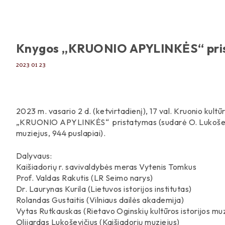
Knygos „KRUONIO APYLINKĖS“ pri
2023 01 23
2023 m. vasario 2 d. (ketvirtadienį), 17 val. Kruonio kultū
„KRUONIO APYLINKĖS“ pristatymas (sudarė O. Lukoševiči
muziejus, 944 puslapiai).
Dalyvaus:
Kaišiadorių r. savivaldybės meras Vytenis Tomkus
Prof. Valdas Rakutis (LR Seimo narys)
Dr. Laurynas Kurila (Lietuvos istorijos institutas)
Rolandas Gustaitis (Vilniaus dailės akademija)
Vytas Rutkauskas (Rietavo Oginskių kultūros istorijos muz
Olijardas Lukoševičius (Kaišiadorių muziejus)