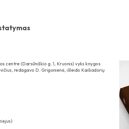
statymas
ros centre (Darsūniškio g. 1, Kruonis) vyks knygos
us, redagavo D. Grigonienė, išleido Kaišiadorių
iejus)