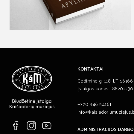
KONTAKTAI
Gedimino g. 118, LT-56166,
Įstaigos kodas 188202230
+370 346 54161
info@kaisiadoriumuziejus.l
ADMINISTRACIJOS DARBO