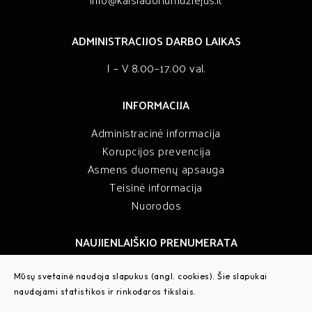
ADMINISTRACIJOS DARBO LAIKAS
I – V 8.00–17.00 val.
INFORMACIJA
Administracinė informacija
Korupcijos prevencija
Asmens duomenų apsauga
Teisinė informacija
Nuorodos
NAUJIENLAIŠKIO PRENUMERATA
Sužinokite muziejaus naujienas pirmieji
Mūsų svetainė naudoja slapukus (angl. cookies). Šie slapukai
naudojami statistikos ir rinkodaros tikslais.
PRENUMERUOTI NAUJIENLAIŠKĮ