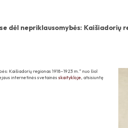
e dėl nepriklausomybės: Kaišiadorių r
ės: Kaišiadorių regionas 1918–1923 m.“ nuo šiol
ejaus internetinės svetainės
skaitykloje
, atsisiuntę