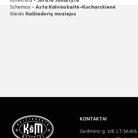
Schemos –
Asta Kalvinskaitė-Kucharskienė
Išleido
Kaišiadorių muziejus
KONTAKTAI
Gedimino g. 118, LT-56166,