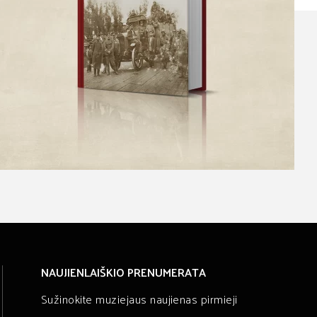
NAUJIENLAIŠKIO PRENUMERATA
Sužinokite muziejaus naujienas pirmieji