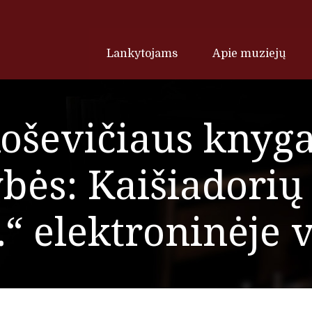
Lankytojams
Apie muziejų
koševičiaus knyga
ės: Kaišiadorių
“ elektroninėje v