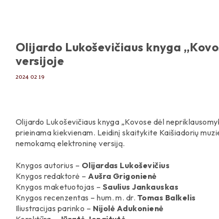
Olijardo Lukoševičiaus knyga „Kovos
versijoje
2024 02 19
Olijardo Lukoševičiaus knyga „Kovose dėl nepriklausomyb
prieinama kiekvienam. Leidinį skaitykite Kaišiadorių muzi
nemokamą elektroninę versiją.
Knygos autorius –
Olijardas Lukoševičius
Knygos redaktorė –
Aušra Grigonienė
Knygos maketuotojas –
Saulius Jankauskas
Knygos recenzentas – hum. m. dr.
Tomas Balkelis
Iliustracijas parinko
–
Nijolė Adukonienė
Korektūra –
Jūratė Jonaitytė