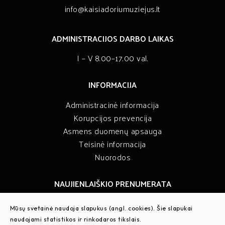
info@kaisiadoriumuziejus.lt
ADMINISTRACIJOS DARBO LAIKAS
I – V 8.00–17.00 val.
INFORMACIJA
Administracinė informacija
Korupcijos prevencija
Asmens duomenų apsauga
Teisinė informacija
Nuorodos
NAUJIENLAIŠKIO PRENUMERATA
Sužinokite muziejaus naujienas pirmieji
Mūsų svetainė naudoja slapukus (angl. cookies). Šie slapukai
naudojami statistikos ir rinkodaros tikslais.