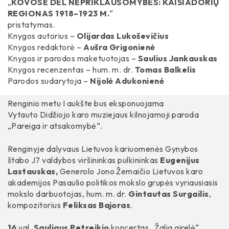
„
KOVOSE DĖL NEPRIKLAUSOMYBĖS: KAIŠIADORIŲ
REGIONAS 1918–1923 M.
“
pristatymas.
Knygos autorius –
Olijardas Lukoševičius
Knygos redaktorė –
Aušra Grigonienė
Knygos ir parodos maketuotojas –
Saulius Jankauskas
Knygos recenzentas – hum. m. dr.
Tomas Balkelis
Parodos sudarytoja –
Nijolė Adukonienė
Renginio metu I aukšte bus eksponuojama
Vytauto Didžiojo karo muziejaus kilnojamoji paroda
„Pareiga ir atsakomybė“.
Renginyje dalyvaus Lietuvos kariuomenės Gynybos
štabo J7 valdybos viršininkas pulkininkas
Eugenijus
Lastauskas,
Generolo Jono Žemaičio Lietuvos karo
akademijos Pasaulio politikos mokslo grupės vyriausiasis
mokslo darbuotojas, hum. m. dr.
Gintautas Surgailis
,
kompozitorius
Feliksas Bajoras
.
16
val.
Sauliaus Petreikio
koncertas „Žalia girelė“.